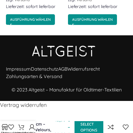
E
Lieferzeit: sofort lieferbar
Lieferzeit: sofort lieferbar
z
L
AUSFÜHRUNG WÄHLEN
AUSFÜHRUNG WÄHLEN
Impressum
Datenschutz
AGB
Widerrufsrecht
Zahlungsarten & Versand
© 2023 Altgeist – Manufaktur für Oldtimer-Textilien
Vertrag widerrufen
Dekokissen 40
15,99
€
cm x 40 cm –
SELECT
–
Polster-Velours,
OPTIONS