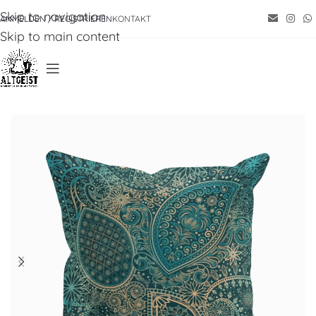
Skip to navigation
ANMELDEN / REGISTRIEREN
KONTAKT
Skip to main content
Startseite
/
Zubehör
/
Kissen