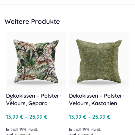
Weitere Produkte
Dekokissen – Polster-
Dekokissen – Polster-
D
Velours, Gepard
Velours, Kastanien
c
E
13,99
€
–
25,99
€
13,99
€
–
25,99
€
1
Enthält 19% MwSt.
Enthält 19% MwSt.
zzgl.
Versand
zzgl.
Versand