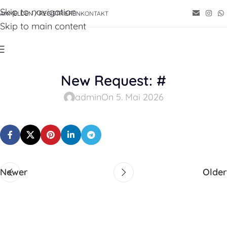
Skip to navigation
ANMELDEN / REGISTRIEREN
KONTAKT
Skip to main content
New Request: #
admin
On 5. Mai 2026
Newer
Older