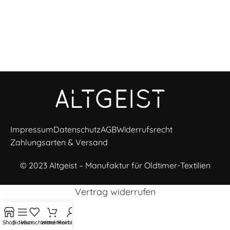
Impressum
Datenschutz
AGB
Widerrufsrecht
Zahlungsarten & Versand
© 2023 Altgeist – Manufaktur für Oldtimer-Textilien
Vertrag widerrufen
Shop
Sidebar
Wunschzettel
Warenkorb
Mein Konto